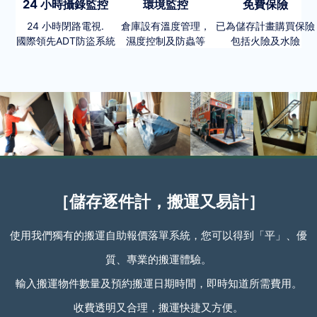
24 小時攝錄監控
環境監控
免費保險
24 小時閉路電視.
倉庫設有溫度管理，
已為儲存計畫購買保險
國際領先ADT防盜系統
濕度控制及防蟲等
包括火險及水險
［儲存逐件計，搬運又易計］
使用我們獨有的搬運自助報價落單系統，您可以得到「平」、優
質、專業的搬運體驗。
輸入搬運物件數量及預約搬運日期時間，即時知道所需費用。
收費透明又合理，搬運快捷又方便。