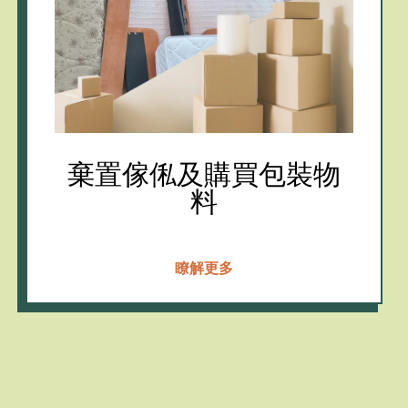
棄置傢俬及購買包裝物
料
瞭解更多