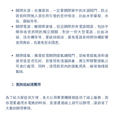
關閉水源：在搬屋前，一定要關閉家中的水源閥門，防止
因長時間無人居住而引發的意外情況，比如水管爆裂、水
垢、腐蝕等等。
關閉電源：離開舊家後，切忌關閉所有電源開源，包括中
閘和各管房間的獨立開關，對於一些大型電器，比如冰
箱、洗衣機等等，要拔掉插頭，避免電器長時間待機影響
使用壽命，也避免安全隱患。
關閉煤氣：搬屋前需關閉煤氣總閥門，並檢查煤氣表和連
接管道是否完好。若發現有洩漏跡象，應立即聯繫煤氣公
司進行處理。同時，清理廚房內的煤氣用具，確保無殘留
氣味。
查詢並結清費用
為了給大家提供方便，各大公用事業機構都提供了線上服務，當
你需要處理水電燃的時候，直接通過線上就可以辦理，讓節省了
大量的辦理事情。