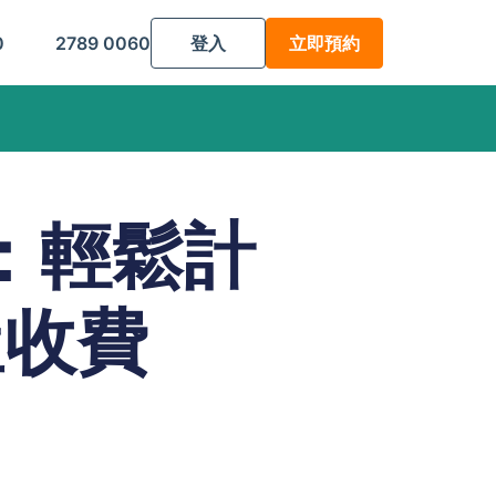
0
2789 0060
登入
立即預約
：輕鬆計
屋收費